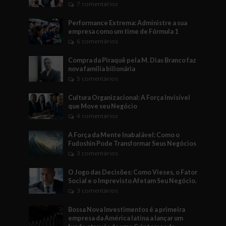
7 comentários
Performance Extrema: Administre a sua
empresa como um time de Fórmula 1
6 comentários
Compra da Piraquê pela M. Dias Branco faz
nova família bilionária
5 comentários
Cultura Organizacional: A Força Invisível
que Move seu Negócio
4 comentários
A Força da Mente Inabalável: Como o
Fudoshin Pode Transformar Seus Negócios
3 comentários
O Jogo das Decisões: Como Vieses, o Fator
Social e o Imprevisto Afetam Seu Negócio.
3 comentários
Bossa Nova Investimentos é a primeira
empresa da América latina a lançar um