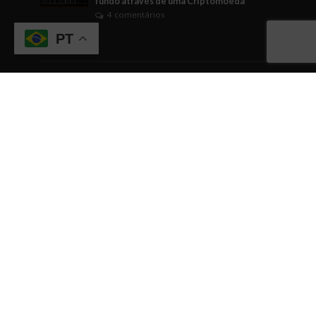
fundo através de uma Criptomoeda
4 comentários
PT
Tags
ABICANN
Artigo
brasil
Business Watching
BusinessWatching
cannabis
cannabis medicinal
Cannabusiness
ciência
comunicação
Comércio
conhecimento
cultura empreendedora
curiosidade
dicas
dicas empreendedoras
dinheiro
Direito
economia
EDUCAÇÃO
empreendedorismo
Engajamento
evento
eventos
fintech
gestão
governo
Indústrias em geral
inovação
internacionalização
investimentos
IPO
negócios
networking
relacionamentos