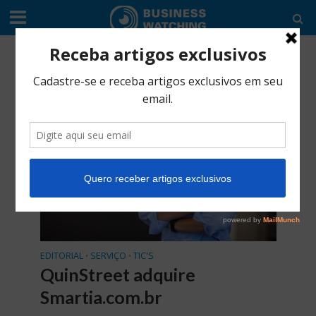
Tag - Smartia
EDITORIAL
SERVIÇO
TIC'S
•
•
QuinStreet adquire
Smartia.com.br