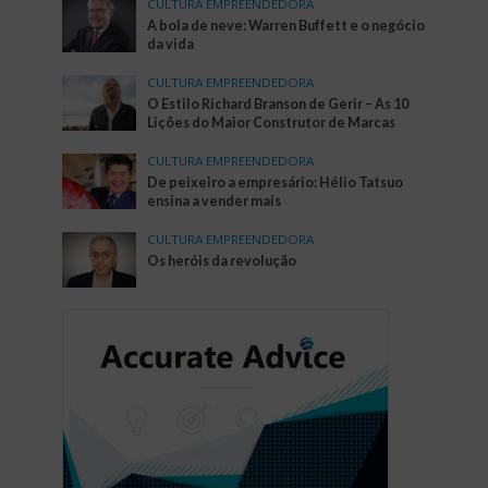
CULTURA EMPREENDEDORA
A bola de neve: Warren Buffett e o negócio
da vida
CULTURA EMPREENDEDORA
O Estilo Richard Branson de Gerir – As 10
Lições do Maior Construtor de Marcas
CULTURA EMPREENDEDORA
De peixeiro a empresário: Hélio Tatsuo
ensina a vender mais
CULTURA EMPREENDEDORA
Os heróis da revolução