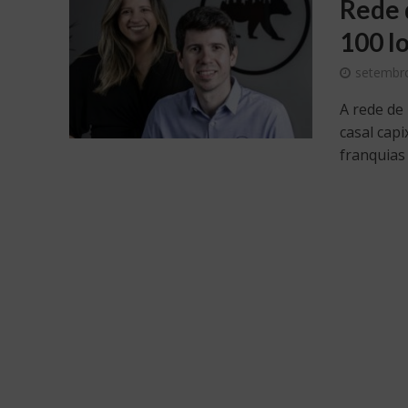
Rede 
100 l
setembro
A rede de
casal cap
franquias 