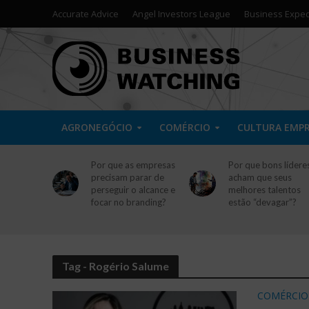
Accurate Advice
Angel Investors League
Business Exped
AGRONEGÓCIO
COMÉRCIO
CULTURA EMP
Por que as empresas
Por que bons lídere
precisam parar de
acham que seus
perseguir o alcance e
melhores talentos
focar no branding?
estão “devagar”?
Tag - Rogério Salume
COMÉRCIO