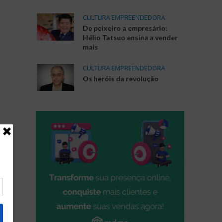
CULTURA EMPREENDEDORA
De peixeiro a empresário:
Hélio Tatsuo ensina a vender
mais
CULTURA EMPREENDEDORA
Os heróis da revolução