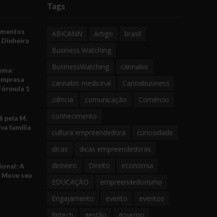
Tags
amentos
ABICANN
Artigo
brasil
 Dinheiro
Business Watching
BusinessWatching
cannabis
ema:
empresa
cannabis medicinal
Cannabusiness
Fórmula 1
ciência
comunicação
Comércio
conhecimento
 pela M.
va família
cultura empreendedora
curiosidade
dicas
dicas empreendedoras
dinheiro
Direito
economia
ional: A
e Move seu
EDUCAÇÃO
empreendedorismo
Engajamento
evento
eventos
fintech
gestão
governo