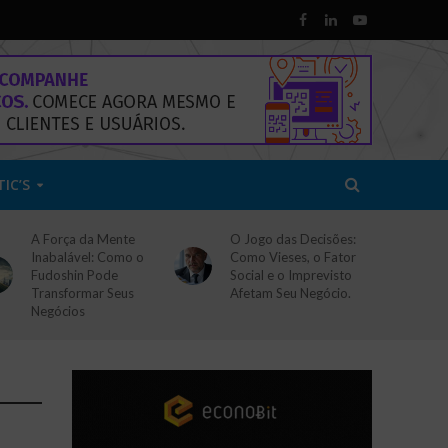
TIC’S
A Força da Mente
O Jogo das Decisões:
Inabalável: Como o
Como Vieses, o Fator
Fudoshin Pode
Social e o Imprevisto
Transformar Seus
Afetam Seu Negócio.
Negócios