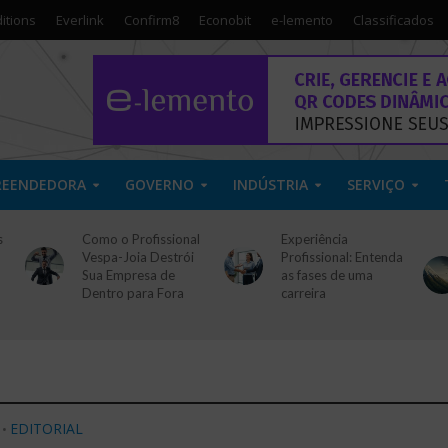
itions
Everlink
Confirm8
Econobit
e-lemento
Classificados
REENDEDORA
GOVERNO
INDÚSTRIA
SERVIÇO
s
Como o Profissional
Experiência
Vespa-Joia Destrói
Profissional: Entenda
Sua Empresa de
as fases de uma
Dentro para Fora
carreira
EDITORIAL
•