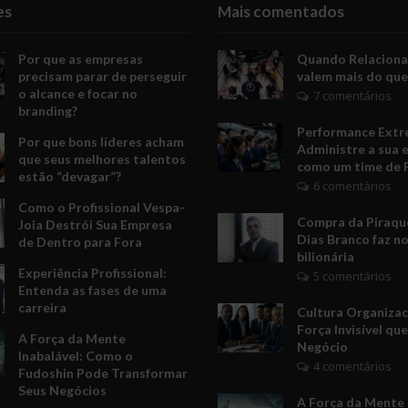
es
Mais comentados
Por que as empresas
Quando Relacion
precisam parar de perseguir
valem mais do que
o alcance e focar no
7 comentários
branding?
Performance Extr
Por que bons líderes acham
Administre a sua 
que seus melhores talentos
como um time de 
estão “devagar”?
6 comentários
Como o Profissional Vespa-
Compra da Piraquê
Joia Destrói Sua Empresa
Dias Branco faz no
de Dentro para Fora
bilionária
Experiência Profissional:
5 comentários
Entenda as fases de uma
carreira
Cultura Organizac
Força Invisível qu
A Força da Mente
Negócio
Inabalável: Como o
4 comentários
Fudoshin Pode Transformar
Seus Negócios
A Força da Mente