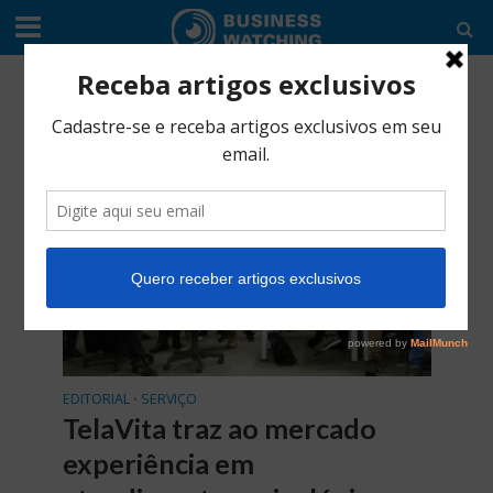
Tag - Milene Rosenthal
EDITORIAL
SERVIÇO
•
TelaVita traz ao mercado
experiência em