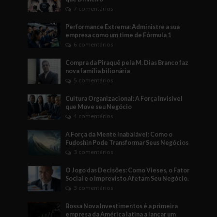
7 comentários
Performance Extrema: Administre a sua
empresa como um time de Fórmula 1
6 comentários
Compra da Piraquê pela M. Dias Branco faz
nova família bilionária
5 comentários
Cultura Organizacional: A Força Invisível
que Move seu Negócio
4 comentários
A Força da Mente Inabalável: Como o
Fudoshin Pode Transformar Seus Negócios
3 comentários
O Jogo das Decisões: Como Vieses, o Fator
Social e o Imprevisto Afetam Seu Negócio.
3 comentários
Bossa Nova Investimentos é a primeira
empresa da América latina a lançar um