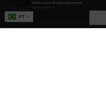
fundo através de uma Criptomoeda
4 comentários
PT
Tags
ABICANN
Artigo
brasil
Business Watching
BusinessWatching
cannabis
cannabis medicinal
Cannabusiness
ciência
comunicação
Comércio
conhecimento
cultura empreendedora
curiosidade
dicas
dicas empreendedoras
dinheiro
Direito
economia
EDUCAÇÃO
empreendedorismo
Engajamento
evento
eventos
fintech
gestão
governo
Indústrias em geral
inovação
internacionalização
investimentos