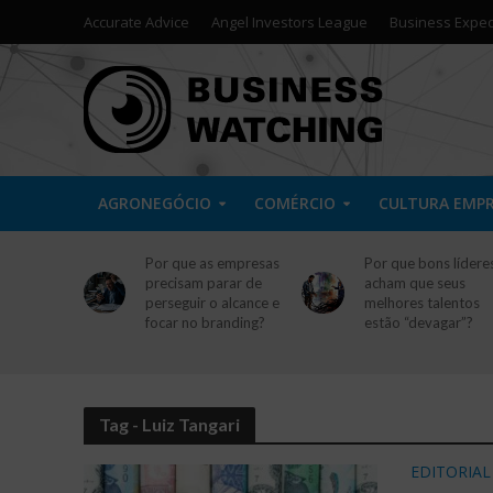
Accurate Advice
Angel Investors League
Business Exped
AGRONEGÓCIO
COMÉRCIO
CULTURA EMP
Por que as empresas
Por que bons lídere
precisam parar de
acham que seus
perseguir o alcance e
melhores talentos
focar no branding?
estão “devagar”?
Tag - Luiz Tangari
EDITORIAL