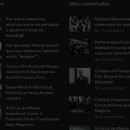
es
Mais comentados
Por que as empresas
Quando Relacion
precisam parar de perseguir
valem mais do que
o alcance e focar no
7 comentários
branding?
Performance Extr
Por que bons líderes acham
Administre a sua 
que seus melhores talentos
como um time de 
estão “devagar”?
6 comentários
Como o Profissional Vespa-
Compra da Piraquê
Joia Destrói Sua Empresa
Dias Branco faz no
de Dentro para Fora
bilionária
Experiência Profissional:
5 comentários
Entenda as fases de uma
carreira
Cultura Organizac
Força Invisível qu
A Força da Mente
Negócio
Inabalável: Como o
4 comentários
Fudoshin Pode Transformar
Seus Negócios
A Força da Mente