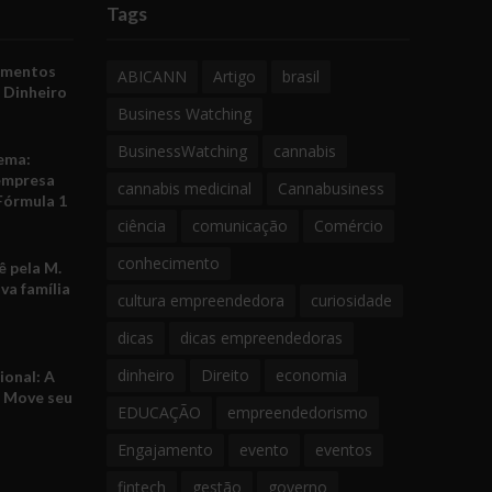
Tags
amentos
ABICANN
Artigo
brasil
 Dinheiro
Business Watching
BusinessWatching
cannabis
ema:
empresa
cannabis medicinal
Cannabusiness
Fórmula 1
ciência
comunicação
Comércio
conhecimento
 pela M.
va família
cultura empreendedora
curiosidade
dicas
dicas empreendedoras
dinheiro
Direito
economia
ional: A
e Move seu
EDUCAÇÃO
empreendedorismo
Engajamento
evento
eventos
fintech
gestão
governo