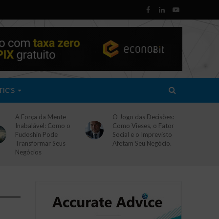
TIC’S
A Força da Mente
O Jogo das Decisões:
Inabalável: Como o
Como Vieses, o Fator
Fudoshin Pode
Social e o Imprevisto
Transformar Seus
Afetam Seu Negócio.
Negócios