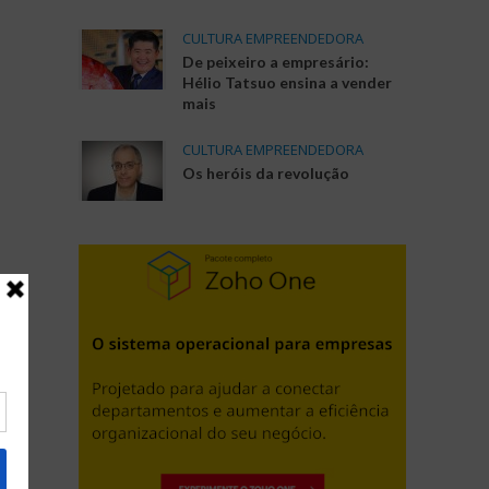
CULTURA EMPREENDEDORA
De peixeiro a empresário:
Hélio Tatsuo ensina a vender
mais
CULTURA EMPREENDEDORA
Os heróis da revolução