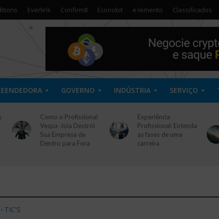
itions
Everlink
Confirm8
Econobit
e-lemento
Classificados
REENDEDORA
GOVERNO
INDÚSTRIA
SERVIÇO
s
Como o Profissional
Experiência
Vespa-Joia Destrói
Profissional: Entenda
Sua Empresa de
as fases de uma
Dentro para Fora
carreira
TIC'S
•