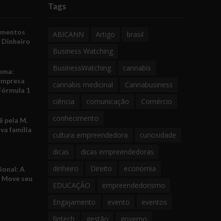
Tags
amentos
ABICANN
Artigo
brasil
 Dinheiro
Business Watching
BusinessWatching
cannabis
ema:
empresa
cannabis medicinal
Cannabusiness
Fórmula 1
ciência
comunicação
Comércio
conhecimento
 pela M.
va família
cultura empreendedora
curiosidade
dicas
dicas empreendedoras
dinheiro
Direito
economia
ional: A
e Move seu
EDUCAÇÃO
empreendedorismo
Engajamento
evento
eventos
fintech
gestão
governo