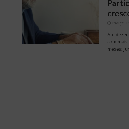
Parti
cresc
março 1
Até dezem
com mais 
meses; Jun