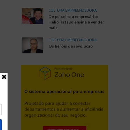
CULTURA EMPREENDEDORA
De peixeiro a empresário:
Hélio Tatsuo ensina a vender
mais
CULTURA EMPREENDEDORA
Os heróis da revolução