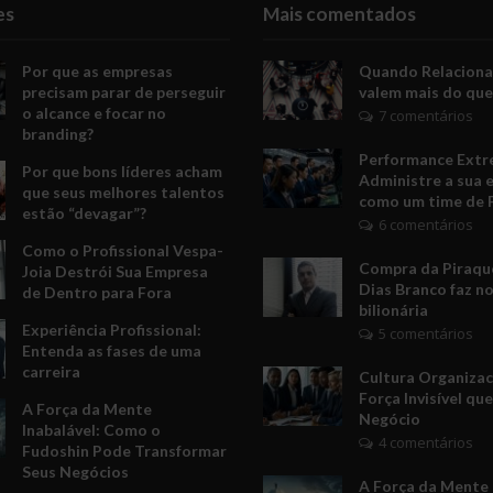
es
Mais comentados
Por que as empresas
Quando Relacion
precisam parar de perseguir
valem mais do que
o alcance e focar no
7 comentários
branding?
Performance Extr
Por que bons líderes acham
Administre a sua 
que seus melhores talentos
como um time de 
estão “devagar”?
6 comentários
Como o Profissional Vespa-
Compra da Piraquê
Joia Destrói Sua Empresa
Dias Branco faz no
de Dentro para Fora
bilionária
Experiência Profissional:
5 comentários
Entenda as fases de uma
carreira
Cultura Organizac
Força Invisível qu
A Força da Mente
Negócio
Inabalável: Como o
4 comentários
Fudoshin Pode Transformar
Seus Negócios
A Força da Mente