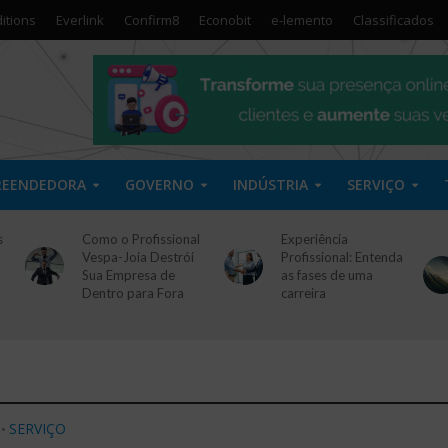
itions
Everlink
Confirm8
Econobit
e-lemento
Classificados
REENDEDORA
GOVERNO
INDÚSTRIA
SERVIÇO
s
Como o Profissional
Experiência
Vespa-Joia Destrói
Profissional: Entenda
Sua Empresa de
as fases de uma
Dentro para Fora
carreira
SERVIÇO
•