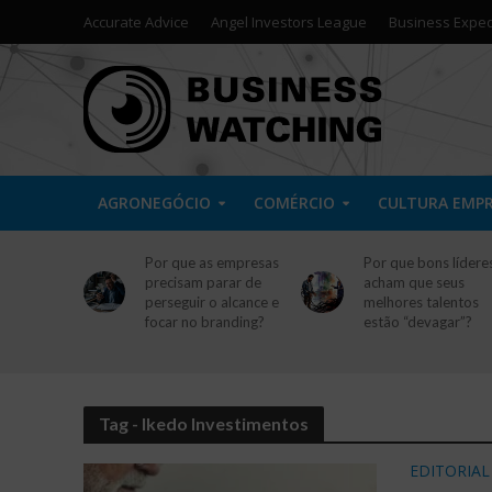
Accurate Advice
Angel Investors League
Business Exped
AGRONEGÓCIO
COMÉRCIO
CULTURA EMP
Por que as empresas
Por que bons lídere
precisam parar de
acham que seus
perseguir o alcance e
melhores talentos
focar no branding?
estão “devagar”?
Tag - Ikedo Investimentos
EDITORIAL