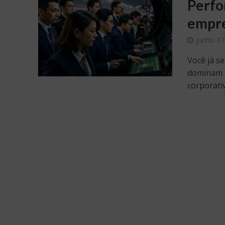
Perfo
empre
junho 17
Você já 
dominam 
corporativ