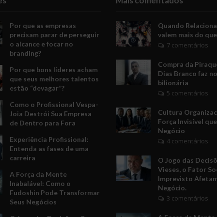
es
Mais comentados
Por que as empresas
Quando Relacion
precisam parar de perseguir
valem mais do que
o alcance e focar no
7 comentários
branding?
Compra da Piraquê
Por que bons líderes acham
Dias Branco faz no
que seus melhores talentos
bilionária
estão “devagar”?
5 comentários
Como o Profissional Vespa-
Cultura Organizac
Joia Destrói Sua Empresa
Força Invisível qu
de Dentro para Fora
Negócio
Experiência Profissional:
4 comentários
Entenda as fases de uma
carreira
O Jogo das Decis
Vieses, o Fator Soc
A Força da Mente
Imprevisto Afeta
Inabalável: Como o
Negócio.
Fudoshin Pode Transformar
3 comentários
Seus Negócios