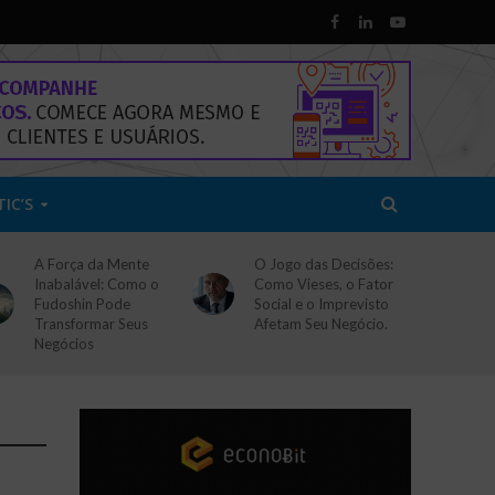
TIC’S
A Força da Mente
O Jogo das Decisões:
Inabalável: Como o
Como Vieses, o Fator
Fudoshin Pode
Social e o Imprevisto
Transformar Seus
Afetam Seu Negócio.
Negócios