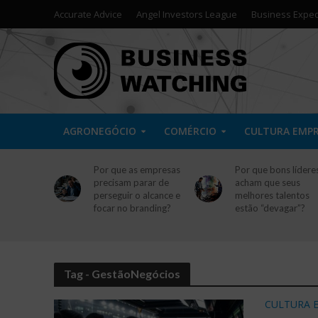
Accurate Advice
Angel Investors League
Business Exped
AGRONEGÓCIO
COMÉRCIO
CULTURA EMP
Por que as empresas
Por que bons lídere
precisam parar de
acham que seus
perseguir o alcance e
melhores talentos
focar no branding?
estão “devagar”?
Tag - GestãoNegócios
CULTURA 