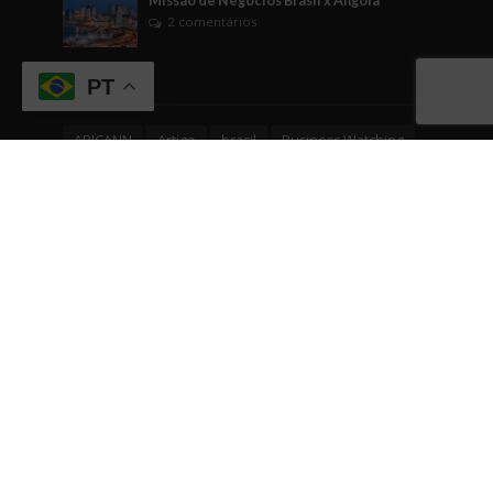
Missão de Negócios Brasil x Angola
2 comentários
Tags
PT
ABICANN
Artigo
brasil
Business Watching
BusinessWatching
cannabis
cannabis medicinal
Cannabusiness
ciência
comunicação
Comércio
conhecimento
cultura empreendedora
curiosidade
dicas
dicas empreendedoras
dinheiro
Direito
economia
EDUCAÇÃO
empreendedorismo
Engajamento
evento
eventos
fintech
gestão
governo
Indústrias em geral
inovação
internacionalização
investimentos
IPO
negócios
networking
relacionamentos