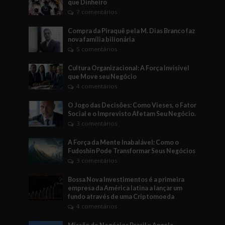
que Dinheiro
7 comentários
Compra da Piraquê pela M. Dias Branco faz
nova família bilionária
5 comentários
Cultura Organizacional: A Força Invisível
que Move seu Negócio
4 comentários
O Jogo das Decisões: Como Vieses, o Fator
Social e o Imprevisto Afetam Seu Negócio.
3 comentários
A Força da Mente Inabalável: Como o
Fudoshin Pode Transformar Seus Negócios
3 comentários
Bossa Nova Investimentos é a primeira
empresa da América latina a lançar um
fundo através de uma Criptomoeda
4 comentários