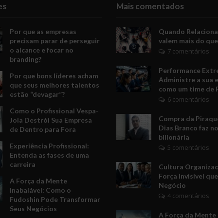
es
Mais comentados
Por que as empresas
Quando Relacion
precisam parar de perseguir
valem mais do que
o alcance e focar no
7 comentários
branding?
Performance Extr
Por que bons líderes acham
Administre a sua 
que seus melhores talentos
como um time de 
estão “devagar”?
6 comentários
Como o Profissional Vespa-
Compra da Piraquê
Joia Destrói Sua Empresa
Dias Branco faz no
de Dentro para Fora
bilionária
Experiência Profissional:
5 comentários
Entenda as fases de uma
carreira
Cultura Organizac
Força Invisível qu
A Força da Mente
Negócio
Inabalável: Como o
4 comentários
Fudoshin Pode Transformar
Seus Negócios
A Força da Mente