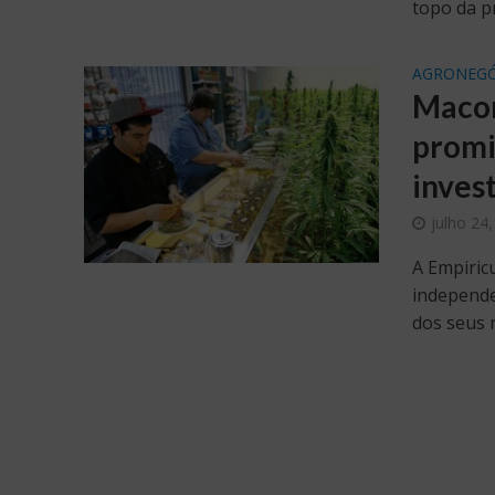
topo da p
AGRONEGÓ
Macon
promi
inves
julho 24
A Empiric
independe
dos seus r