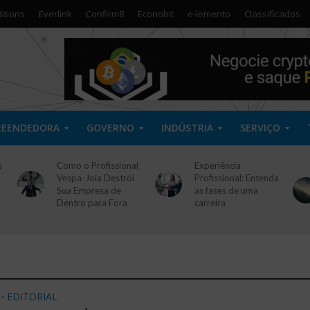
itions
Everlink
Confirm8
Econobit
e-lemento
Classificados
REENDEDORA
GOVERNO
INDÚSTRIA
SERVIÇO
s
Como o Profissional
Experiência
Vespa-Joia Destrói
Profissional: Entenda
Sua Empresa de
as fases de uma
Dentro para Fora
carreira
EDITORIAL
•