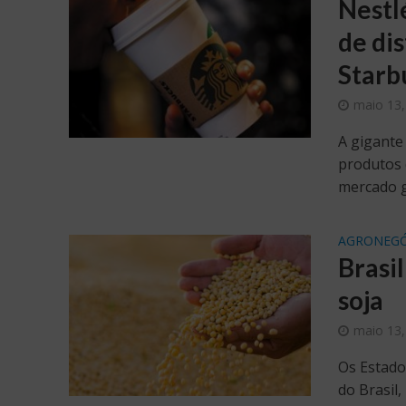
Nestl
de di
Starb
maio 13,
A gigante
produtos 
mercado gl
AGRONEGÓ
Brasi
soja
maio 13,
Os Estado
do Brasil