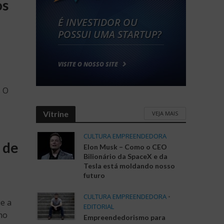
os
s O
Vitrine
VEJA MAIS
CULTURA EMPREENDEDORA
 de
Elon Musk – Como o CEO
Bilionário da SpaceX e da
Tesla está moldando nosso
futuro
CULTURA EMPREENDEDORA
•
e a
EDITORIAL
no
Empreendedorismo para