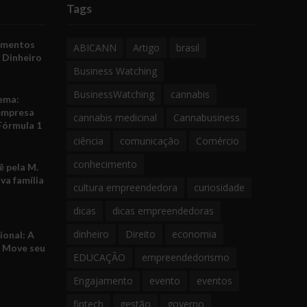
Tags
amentos
ABICANN
Artigo
brasil
 Dinheiro
Business Watching
BusinessWatching
cannabis
ema:
empresa
cannabis medicinal
Cannabusiness
Fórmula 1
ciência
comunicação
Comércio
conhecimento
 pela M.
va família
cultura empreendedora
curiosidade
dicas
dicas empreendedoras
dinheiro
Direito
economia
ional: A
e Move seu
EDUCAÇÃO
empreendedorismo
Engajamento
evento
eventos
fintech
gestão
governo