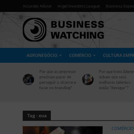
Accurate Advice
Angel Investors League
Business Exped
AGRONEGÓCIO
COMÉRCIO
CULTURA EMP
Por que as empresas
Por que bons lídere
precisam parar de
acham que seus
perseguir o alcance e
melhores talentos
focar no branding?
estão “devagar”?
Tag - eua
COMÉRCIO