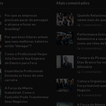
es
Mais comentados
Por que as empresas
Quando Relacion
precisam parar de perseguir
valem mais do que
o alcance e focar no
7 comentários
branding?
Performance Extr
Por que bons líderes acham
Administre a sua 
que seus melhores talentos
como um time de 
estão “devagar”?
6 comentários
Como o Profissional Vespa-
Compra da Piraquê
Joia Destrói Sua Empresa
Dias Branco faz no
de Dentro para Fora
bilionária
Experiência Profissional:
5 comentários
Entenda as fases de uma
carreira
Cultura Organizac
Força Invisível qu
A Força da Mente
Negócio
Inabalável: Como o
4 comentários
Fudoshin Pode Transformar
Seus Negócios
A Força da Mente