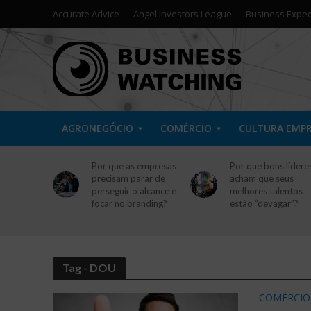
Accurate Advice
Angel Investors League
Business Exped
AGRONEGÓCIO
COMÉRCIO
CULTURA EMP
Por que as empresas
Por que bons lídere
precisam parar de
acham que seus
perseguir o alcance e
melhores talentos
focar no branding?
estão “devagar”?
Tag - DOU
COMÉRCIO