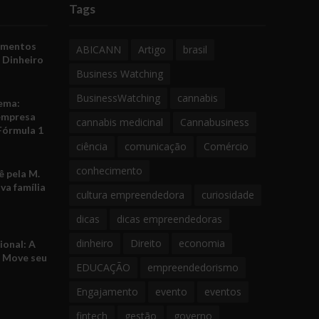
Tags
amentos
ABICANN
Artigo
brasil
 Dinheiro
Business Watching
BusinessWatching
cannabis
ema:
empresa
cannabis medicinal
Cannabusiness
Fórmula 1
ciência
comunicação
Comércio
conhecimento
 pela M.
va família
cultura empreendedora
curiosidade
dicas
dicas empreendedoras
dinheiro
Direito
economia
ional: A
e Move seu
EDUCAÇÃO
empreendedorismo
Engajamento
evento
eventos
fintech
gestão
governo