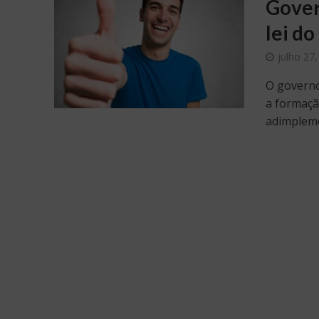
Gover
lei do
julho 27
O governo 
a formaçã
adimpleme