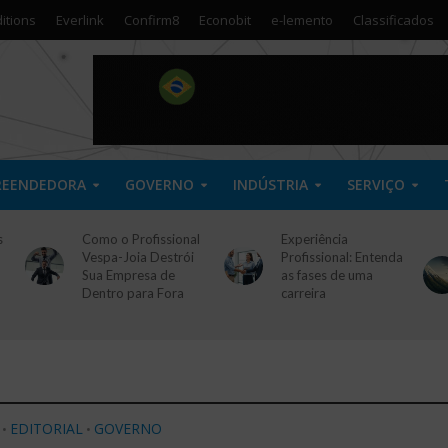
itions
Everlink
Confirm8
Econobit
e-lemento
Classificados
REENDEDORA
GOVERNO
INDÚSTRIA
SERVIÇO
s
Como o Profissional
Experiência
Vespa-Joia Destrói
Profissional: Entenda
Sua Empresa de
as fases de uma
Dentro para Fora
carreira
EDITORIAL
GOVERNO
•
•