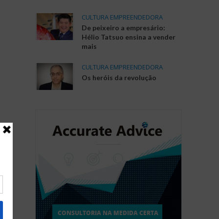
CULTURA EMPREENDEDORA
De peixeiro a empresário:
Hélio Tatsuo ensina a vender
mais
CULTURA EMPREENDEDORA
Os heróis da revolução