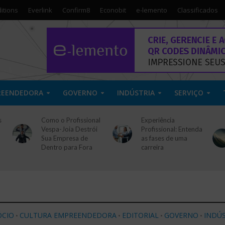
itions
Everlink
Confirm8
Econobit
e-lemento
Classificados
REENDEDORA
GOVERNO
INDÚSTRIA
SERVIÇO
s
Como o Profissional
Experiência
Vespa-Joia Destrói
Profissional: Entenda
Sua Empresa de
as fases de uma
Dentro para Fora
carreira
CIO
CULTURA EMPREENDEDORA
EDITORIAL
GOVERNO
INDÚS
•
•
•
•