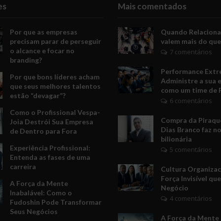
es
Mais comentados
Por que as empresas
Quando Relacion
precisam parar de perseguir
valem mais do que
o alcance e focar no
7 comentários
branding?
Performance Extr
Por que bons líderes acham
Administre a sua 
que seus melhores talentos
como um time de 
estão “devagar”?
6 comentários
Como o Profissional Vespa-
Compra da Piraquê
Joia Destrói Sua Empresa
Dias Branco faz no
de Dentro para Fora
bilionária
Experiência Profissional:
5 comentários
Entenda as fases de uma
carreira
Cultura Organizac
Força Invisível qu
A Força da Mente
Negócio
Inabalável: Como o
4 comentários
Fudoshin Pode Transformar
Seus Negócios
A Força da Mente