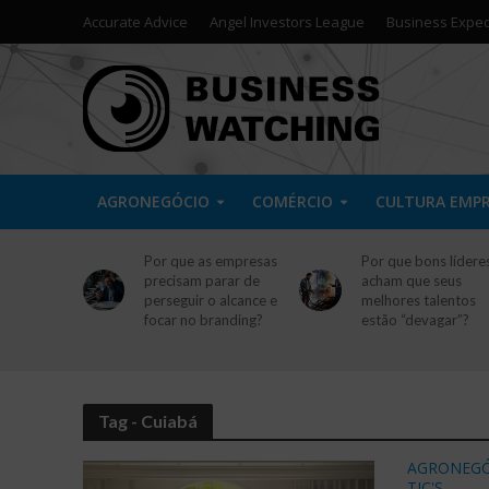
Accurate Advice
Angel Investors League
Business Exped
AGRONEGÓCIO
COMÉRCIO
CULTURA EMP
Por que as empresas
Por que bons lídere
precisam parar de
acham que seus
perseguir o alcance e
melhores talentos
focar no branding?
estão “devagar”?
Tag - Cuiabá
AGRONEGÓ
TIC'S