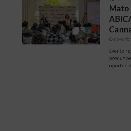
Mato 
ABICA
Canna
novembr
Evento re
produz pe
oportunid