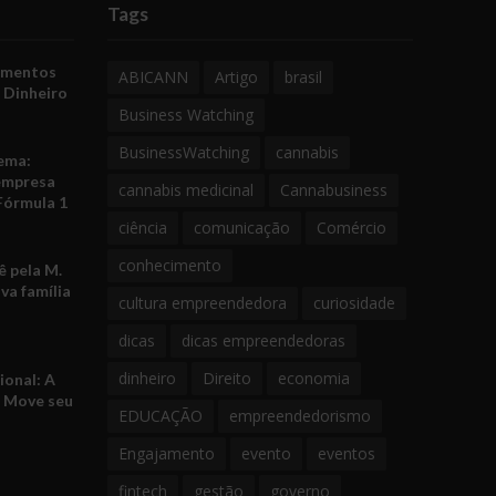
Tags
amentos
ABICANN
Artigo
brasil
 Dinheiro
Business Watching
BusinessWatching
cannabis
ema:
empresa
cannabis medicinal
Cannabusiness
Fórmula 1
ciência
comunicação
Comércio
conhecimento
 pela M.
va família
cultura empreendedora
curiosidade
dicas
dicas empreendedoras
dinheiro
Direito
economia
ional: A
e Move seu
EDUCAÇÃO
empreendedorismo
Engajamento
evento
eventos
fintech
gestão
governo