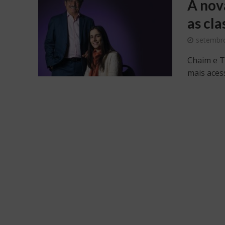
A nov
as cla
setembro
Chaim e T
mais aces