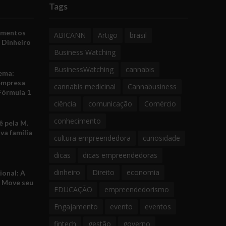
Tags
amentos
ABICANN
Artigo
brasil
 Dinheiro
Business Watching
BusinessWatching
cannabis
ema:
empresa
cannabis medicinal
Cannabusiness
Fórmula 1
ciência
comunicação
Comércio
conhecimento
 pela M.
va família
cultura empreendedora
curiosidade
dicas
dicas empreendedoras
dinheiro
Direito
economia
ional: A
e Move seu
EDUCAÇÃO
empreendedorismo
Engajamento
evento
eventos
fintech
gestão
governo