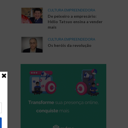
CULTURA EMPREENDEDORA
De peixeiro a empresário:
Hélio Tatsuo ensina a vender
mais
CULTURA EMPREENDEDORA
Os heróis da revolução