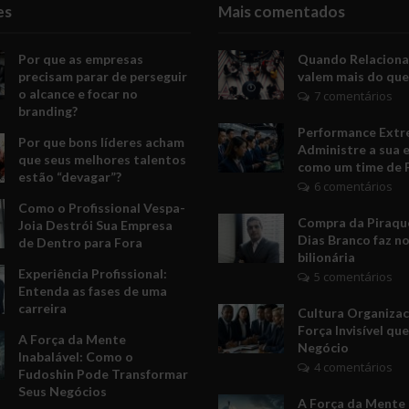
es
Mais comentados
Por que as empresas
Quando Relacion
precisam parar de perseguir
valem mais do que
o alcance e focar no
7 comentários
branding?
Performance Extr
Por que bons líderes acham
Administre a sua 
que seus melhores talentos
como um time de 
estão “devagar”?
6 comentários
Como o Profissional Vespa-
Compra da Piraquê
Joia Destrói Sua Empresa
Dias Branco faz no
de Dentro para Fora
bilionária
Experiência Profissional:
5 comentários
Entenda as fases de uma
carreira
Cultura Organizac
Força Invisível qu
A Força da Mente
Negócio
Inabalável: Como o
4 comentários
Fudoshin Pode Transformar
Seus Negócios
A Força da Mente