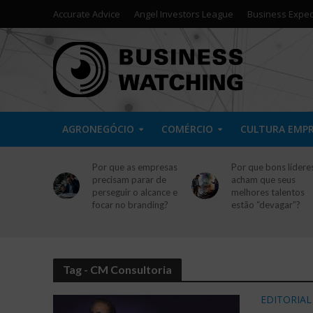
Accurate Advice
Angel Investors League
Business Exped
AGRONEGÓCIO
COMÉRCIO
CULTURA EMP
Por que as empresas
Por que bons lídere
precisam parar de
acham que seus
perseguir o alcance e
melhores talentos
focar no branding?
estão “devagar”?
Tag - CM Consultoria
EDITORIAL