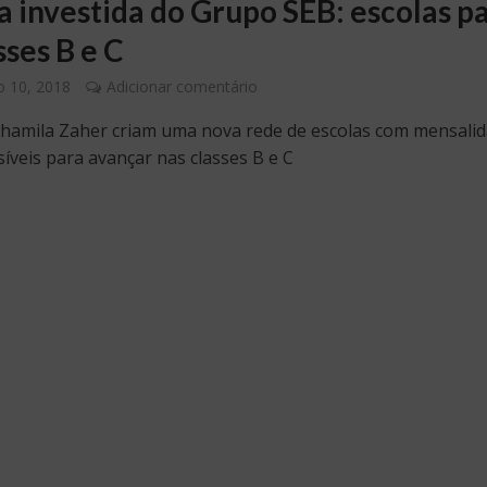
a investida do Grupo SEB: escolas p
sses B e C
 10, 2018
Adicionar comentário
hamila Zaher criam uma nova rede de escolas com mensali
síveis para avançar nas classes B e C