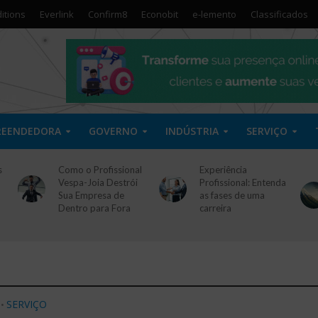
itions
Everlink
Confirm8
Econobit
e-lemento
Classificados
REENDEDORA
GOVERNO
INDÚSTRIA
SERVIÇO
s
Como o Profissional
Experiência
Vespa-Joia Destrói
Profissional: Entenda
Sua Empresa de
as fases de uma
Dentro para Fora
carreira
SERVIÇO
•