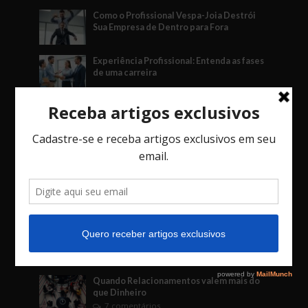
Como o Profissional Vespa-Joia Destrói
Sua Empresa de Dentro para Fora
Experiência Profissional: Entenda as fases
de uma carreira
A Força da Mente Inabalável: Como o
Fudoshin Pode Transformar Seus Negócios
O Jogo das Decisões: Como Vieses, o Fator
Social e o Imprevisto Afetam Seu Negócio.
Arbitragem: A Solução Estratégica para
Disputas Empresariais
Mais comentados
Quando Relacionamentos valem mais do
que Dinheiro
7 comentários