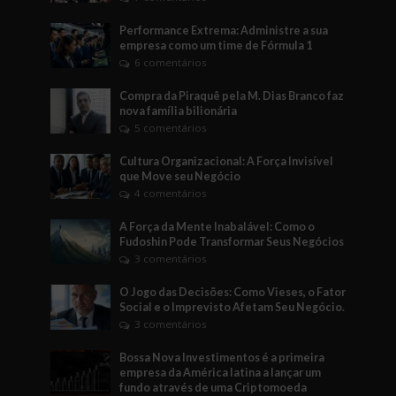
Performance Extrema: Administre a sua
empresa como um time de Fórmula 1
6 comentários
Compra da Piraquê pela M. Dias Branco faz
nova família bilionária
5 comentários
Cultura Organizacional: A Força Invisível
que Move seu Negócio
4 comentários
A Força da Mente Inabalável: Como o
Fudoshin Pode Transformar Seus Negócios
3 comentários
O Jogo das Decisões: Como Vieses, o Fator
Social e o Imprevisto Afetam Seu Negócio.
3 comentários
Bossa Nova Investimentos é a primeira
empresa da América latina a lançar um
fundo através de uma Criptomoeda