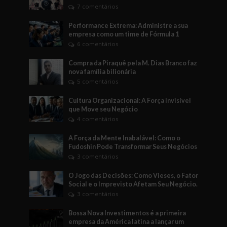
7 comentários
Performance Extrema: Administre a sua
empresa como um time de Fórmula 1
6 comentários
Compra da Piraquê pela M. Dias Branco faz
nova família bilionária
5 comentários
Cultura Organizacional: A Força Invisível
que Move seu Negócio
4 comentários
A Força da Mente Inabalável: Como o
Fudoshin Pode Transformar Seus Negócios
3 comentários
O Jogo das Decisões: Como Vieses, o Fator
Social e o Imprevisto Afetam Seu Negócio.
3 comentários
Bossa Nova Investimentos é a primeira
empresa da América latina a lançar um