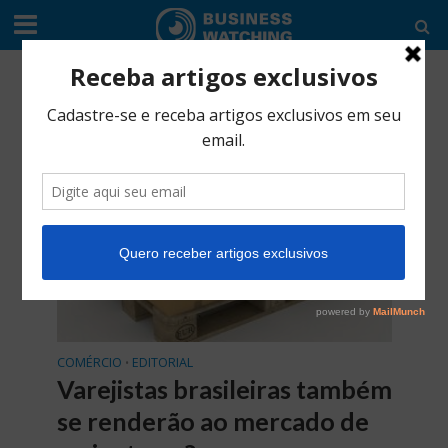
Tag - CaaStle
COMÉRCIO
EDITORIAL
•
Varejistas brasileiras também
se renderão ao mercado de