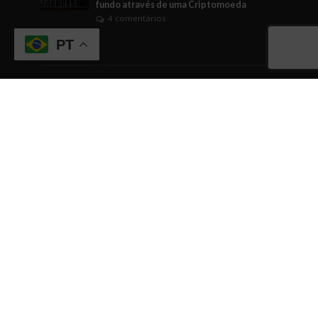
fundo através de uma Criptomoeda
4 comentários
PT
Tags
ABICANN
Artigo
brasil
Business Watching
BusinessWatching
cannabis
cannabis medicinal
Cannabusiness
ciência
comunicação
Comércio
conhecimento
cultura empreendedora
curiosidade
dicas
dicas empreendedoras
dinheiro
Direito
economia
EDUCAÇÃO
empreendedorismo
Engajamento
evento
eventos
fintech
gestão
governo
Indústrias em geral
inovação
internacionalização
investimentos
IPO
negócios
networking
relacionamentos