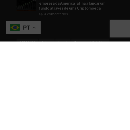
empresa da América latina a lançar um
fundo através de uma Criptomoeda
4 comentários
Tags
PT
ABICANN
Artigo
brasil
Business Watching
BusinessWatching
cannabis
cannabis medicinal
Cannabusiness
ciência
comunicação
Comércio
conhecimento
cultura empreendedora
curiosidade
dicas
dicas empreendedoras
dinheiro
Direito
economia
EDUCAÇÃO
empreendedorismo
Engajamento
evento
eventos
fintech
gestão
governo
Indústrias em geral
inovação
internacionalização
investimentos