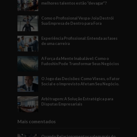
melhores talentos estão “devagar”?
Como o Profissional Vespa-Joia Destrói
Sua Empresa de Dentro para Fora
Experiência Profissional: Entenda as fases
de uma carreira
A Força da Mente Inabalável: Como o
Fudoshin Pode Transformar Seus Negócios
O Jogo das Decisões: Como Vieses, o Fator
Social e o Imprevisto Afetam Seu Negócio.
Arbitragem: A Solução Estratégica para
Disputas Empresariais
Mais comentados
Quando Relacionamentos valem mais do