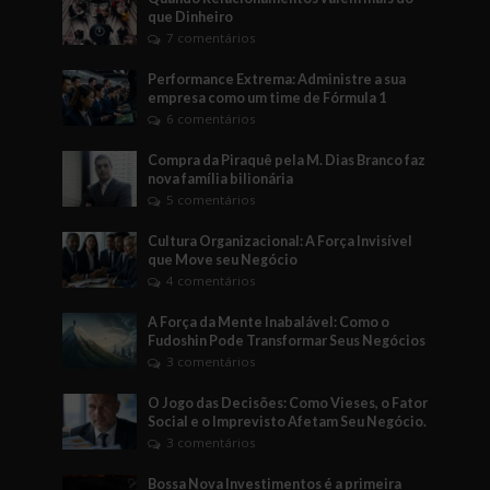
que Dinheiro
7 comentários
Performance Extrema: Administre a sua
empresa como um time de Fórmula 1
6 comentários
Compra da Piraquê pela M. Dias Branco faz
nova família bilionária
5 comentários
Cultura Organizacional: A Força Invisível
que Move seu Negócio
4 comentários
A Força da Mente Inabalável: Como o
Fudoshin Pode Transformar Seus Negócios
3 comentários
O Jogo das Decisões: Como Vieses, o Fator
Social e o Imprevisto Afetam Seu Negócio.
3 comentários
Bossa Nova Investimentos é a primeira