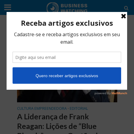
Tag - Blue Bloods
CULTURA EMPREENDEDORA
EDITORIAL
•
A Liderança de Frank
Reagan: Lições de “Blue