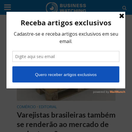
Tag - Bloomingdale’s
COMÉRCIO
EDITORIAL
•
Varejistas brasileiras também
se renderão ao mercado de