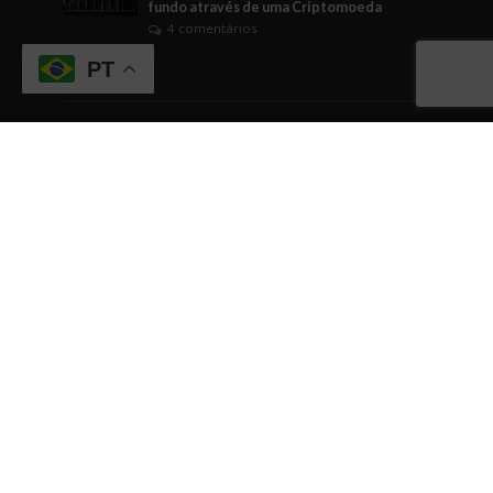
fundo através de uma Criptomoeda
4 comentários
PT
Tags
ABICANN
Artigo
brasil
Business Watching
BusinessWatching
cannabis
cannabis medicinal
Cannabusiness
ciência
comunicação
Comércio
conhecimento
cultura empreendedora
curiosidade
dicas
dicas empreendedoras
dinheiro
Direito
economia
EDUCAÇÃO
empreendedorismo
Engajamento
evento
eventos
fintech
gestão
governo
Indústrias em geral
inovação
internacionalização
investimentos
IPO
negócios
networking
relacionamentos