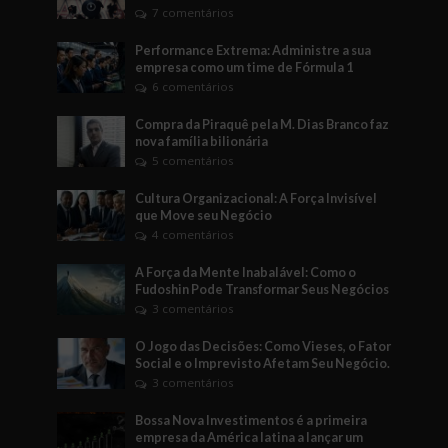
7 comentários
Performance Extrema: Administre a sua
empresa como um time de Fórmula 1
6 comentários
Compra da Piraquê pela M. Dias Branco faz
nova família bilionária
5 comentários
Cultura Organizacional: A Força Invisível
que Move seu Negócio
4 comentários
A Força da Mente Inabalável: Como o
Fudoshin Pode Transformar Seus Negócios
3 comentários
O Jogo das Decisões: Como Vieses, o Fator
Social e o Imprevisto Afetam Seu Negócio.
3 comentários
Bossa Nova Investimentos é a primeira
empresa da América latina a lançar um