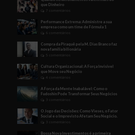
que Dinheiro
7 comentários
Performance Extrema: Administre a sua
empresa como um time de Fórmula 1
6 comentários
Compra da Piraquê pela M. Dias Branco faz
nova família bilionária
5 comentários
Cultura Organizacional: A Força Invisível
que Move seu Negócio
4 comentários
A Força da Mente Inabalável: Como o
Fudoshin Pode Transformar Seus Negócios
3 comentários
O Jogo das Decisões: Como Vieses, o Fator
Social e o Imprevisto Afetam Seu Negócio.
3 comentários
Bossa Nova Investimentos é a primeira