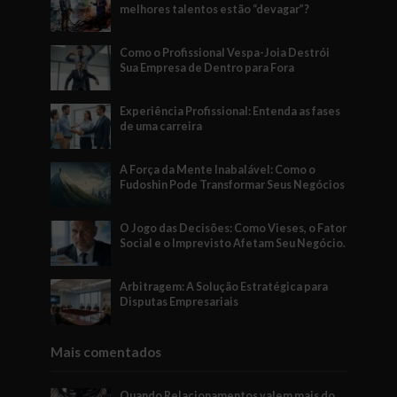
melhores talentos estão “devagar”?
Como o Profissional Vespa-Joia Destrói
Sua Empresa de Dentro para Fora
Experiência Profissional: Entenda as fases
de uma carreira
A Força da Mente Inabalável: Como o
Fudoshin Pode Transformar Seus Negócios
O Jogo das Decisões: Como Vieses, o Fator
Social e o Imprevisto Afetam Seu Negócio.
Arbitragem: A Solução Estratégica para
Disputas Empresariais
Mais comentados
Quando Relacionamentos valem mais do