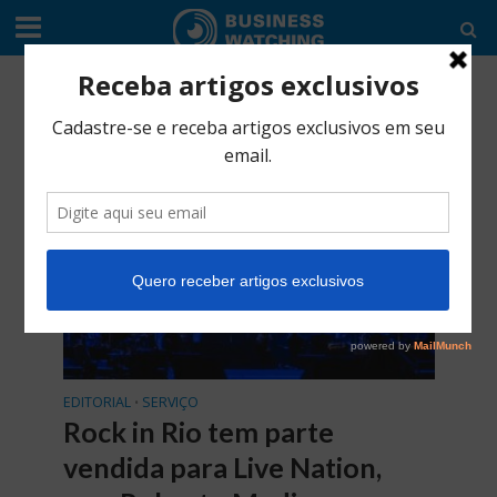
Tag - Austin City Limits
EDITORIAL
SERVIÇO
•
Rock in Rio tem parte
vendida para Live Nation,