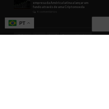
empresa da América latina a lançar um
fundo através de uma Criptomoeda
4 comentários
Tags
PT
ABICANN
Artigo
brasil
Business Watching
BusinessWatching
cannabis
cannabis medicinal
Cannabusiness
ciência
comunicação
Comércio
conhecimento
cultura empreendedora
curiosidade
dicas
dicas empreendedoras
dinheiro
Direito
economia
EDUCAÇÃO
empreendedorismo
Engajamento
evento
eventos
fintech
gestão
governo
Indústrias em geral
inovação
internacionalização
investimentos