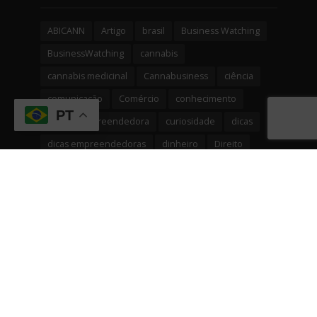
ABICANN
Artigo
brasil
Business Watching
BusinessWatching
cannabis
cannabis medicinal
Cannabusiness
ciência
comunicação
Comércio
conhecimento
PT
cultura empreendedora
curiosidade
dicas
dicas empreendedoras
dinheiro
Direito
economia
EDUCAÇÃO
empreendedorismo
Engajamento
evento
eventos
fintech
gestão
governo
Indústrias em geral
inovação
internacionalização
investimentos
IPO
negócios
networking
relacionamentos
reputação
serviços
Serviços financeiros
solução
startup
startups
tecnologia