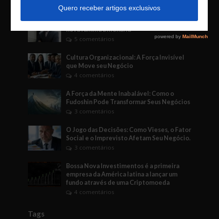
6 comentários
Compra da Piraquê pela M. Dias Branco faz
nova família bilionária
5 comentários
Cultura Organizacional: A Força Invisível
que Move seu Negócio
4 comentários
A Força da Mente Inabalável: Como o
Fudoshin Pode Transformar Seus Negócios
3 comentários
O Jogo das Decisões: Como Vieses, o Fator
Social e o Imprevisto Afetam Seu Negócio.
3 comentários
Bossa Nova Investimentos é a primeira
empresa da América latina a lançar um
fundo através de uma Criptomoeda
4 comentários
Tags