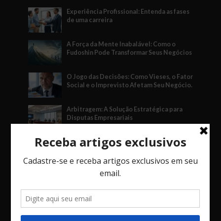
Experiência Profissional: Entenda as fases
de uma carreira
A Força da Mente Inabalável: Como o
Fudoshin Pode Transformar Seus Negócios
O Jogo das Decisões: Como Vieses, o Fator
Social e o Imprevisto Afetam Seu Negócio.
Arbitragem: A Solução Estratégica para
Disputas Empresariais
Mais comentados
Quando Relacionamentos valem mais do
que Dinheiro
7 comentários
Performance Extrema: Administre a sua
empresa como um time de Fórmula 1