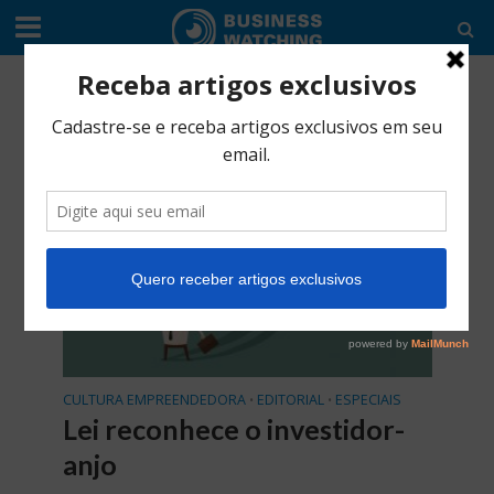
Categoria -Cultura empreendedora
CULTURA EMPREENDEDORA
EDITORIAL
ESPECIAIS
•
•
Lei reconhece o investidor-
anjo