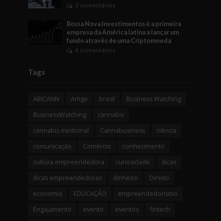
3 comentários
Bossa Nova Investimentos é a primeira
empresa da América latina a lançar um
fundo através de uma Criptomoeda
4 comentários
Tags
ABICANN
Artigo
brasil
Business Watching
BusinessWatching
cannabis
cannabis medicinal
Cannabusiness
ciência
comunicação
Comércio
conhecimento
cultura empreendedora
curiosidade
dicas
dicas empreendedoras
dinheiro
Direito
economia
EDUCAÇÃO
empreendedorismo
Engajamento
evento
eventos
fintech