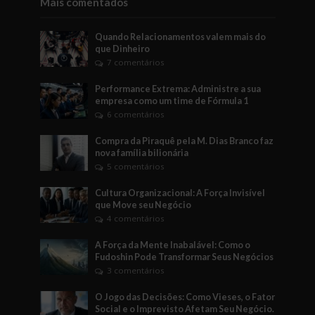
Mais comentados
Quando Relacionamentos valem mais do
que Dinheiro
7 comentários
Performance Extrema: Administre a sua
empresa como um time de Fórmula 1
6 comentários
Compra da Piraquê pela M. Dias Branco faz
nova família bilionária
5 comentários
Cultura Organizacional: A Força Invisível
que Move seu Negócio
4 comentários
A Força da Mente Inabalável: Como o
Fudoshin Pode Transformar Seus Negócios
3 comentários
O Jogo das Decisões: Como Vieses, o Fator
Social e o Imprevisto Afetam Seu Negócio.