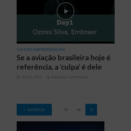
CULTURA EMPREENDEDORA
Se a aviação brasileira hoje é
referência, a ‘culpa’ é dele
abril 5, 2017
Adicionar comentário
ANTERIOR
1
…
13
14
15